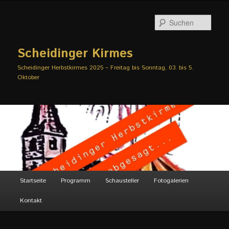
Zum
primären
Such
Inhalt
springen
Scheidinger Kirmes
Scheidinger Herbstkirmes 2025 – Freitag bis Sonntag, 03. bis 5.
Oktober
Hauptmenü
Startseite
Programm
Schausteller
Fotogalerien
Kontakt