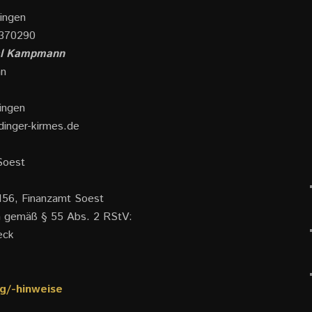
ingen
8370290
al Kampmann
nn
ingen
dinger-kirmes.de
Soest
156, Finanzamt Soest
ich gemäß § 55 Abs. 2 RStV:
eck
g/-hinweise