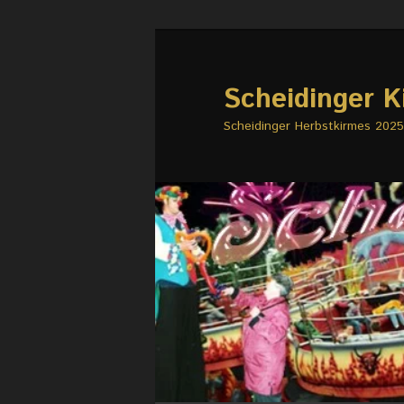
Zum
primären
Inhalt
Scheidinger K
springen
Scheidinger Herbstkirmes 2025 