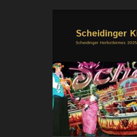
Zum
primären
Inhalt
Scheidinger K
springen
Scheidinger Herbstkirmes 2025 