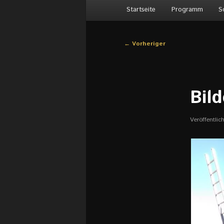
Hauptmenü
Startseite
Programm
S
Beitragsnavigation
←
Vorheriger
Bil
Veröffentli