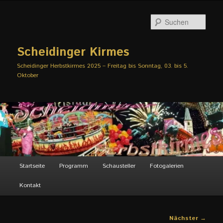
Zum
primären
Such
Inhalt
springen
Scheidinger Kirmes
Scheidinger Herbstkirmes 2025 – Freitag bis Sonntag, 03. bis 5.
Oktober
Hauptmenü
Startseite
Programm
Schausteller
Fotogalerien
Kontakt
Beitragsnavigation
Nächster
→