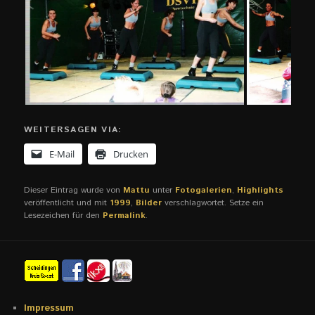
WEITERSAGEN VIA:
E-Mail
Drucken
Dieser Eintrag wurde von
Mattu
unter
Fotogalerien
,
Highlights
veröffentlicht und mit
1999
,
Bilder
verschlagwortet. Setze ein
Lesezeichen für den
Permalink
.
Impressum