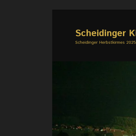
Zum
primären
Inhalt
Scheidinger K
springen
Scheidinger Herbstkirmes 2025 