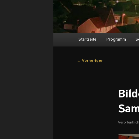
Hauptmenü
Startseite
Programm
S
Beitragsnavigation
←
Vorheriger
Bil
Sam
Veröffentli