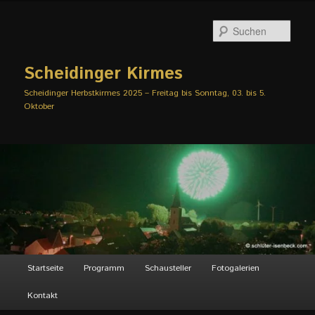
Zum
primären
Such
Inhalt
springen
Scheidinger Kirmes
Scheidinger Herbstkirmes 2025 – Freitag bis Sonntag, 03. bis 5.
Oktober
Hauptmenü
Startseite
Programm
Schausteller
Fotogalerien
Kontakt