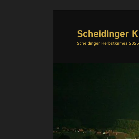
Zum
primären
Inhalt
Scheidinger K
springen
Scheidinger Herbstkirmes 2025 