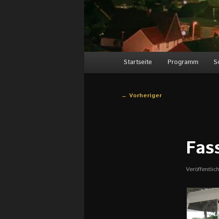
Hauptmenü
Startseite
Programm
S
Beitragsnavigation
←
Vorheriger
Fas
Veröffentli