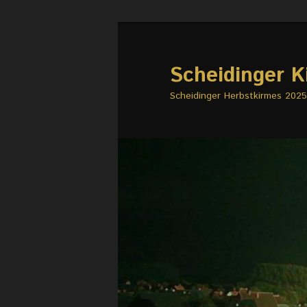
Zum
primären
Inhalt
Scheidinger K
springen
Scheidinger Herbstkirmes 2025 