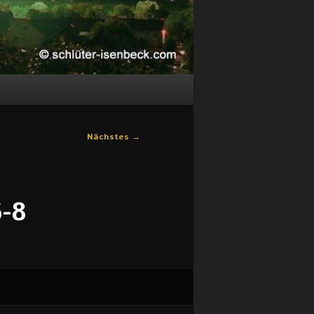
Nächstes →
6-8