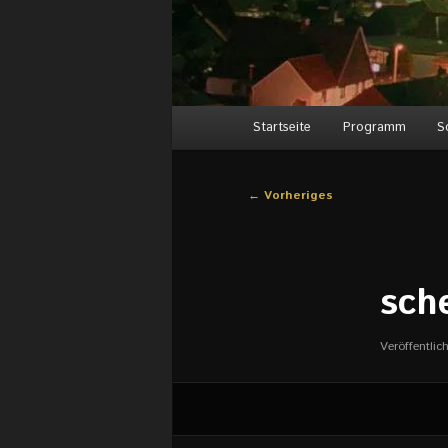
Hauptmenü
Startseite
Programm
S
Bilder-
← Vorheriges
Navigation
sch
Veröffentlic