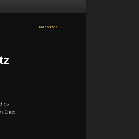
Nächster
→
tz
d es
Am Ende