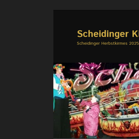
Zum
primären
Inhalt
Scheidinger K
springen
Scheidinger Herbstkirmes 2025 