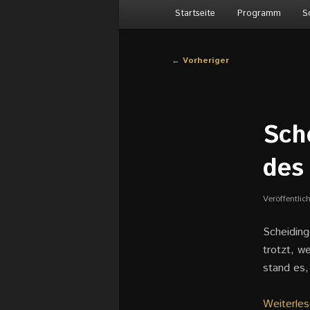
Hauptmenü
Startseite
Programm
S
Beitragsnavigation
←
Vorheriger
Sch
des
Veröffentli
Scheiding
trotzt, 
stand es,
Weiterles