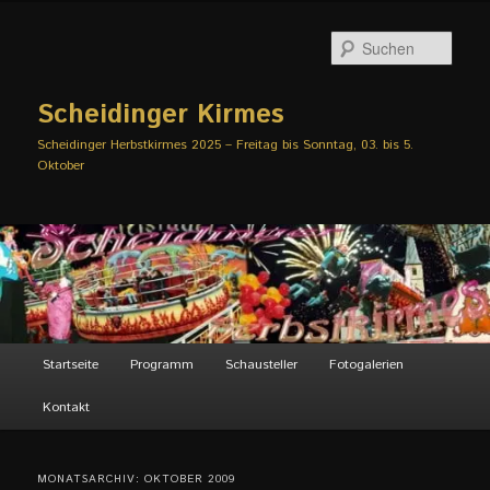
Zum
Zum
primären
sekundären
Such
Inhalt
Inhalt
springen
springen
Scheidinger Kirmes
Scheidinger Herbstkirmes 2025 – Freitag bis Sonntag, 03. bis 5.
Oktober
Hauptmenü
Startseite
Programm
Schausteller
Fotogalerien
Kontakt
MONATSARCHIV:
OKTOBER 2009