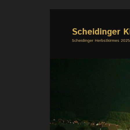
Zum
Zum
primären
sekundären
Inhalt
Inhalt
Scheidinger K
springen
springen
Scheidinger Herbstkirmes 2025 