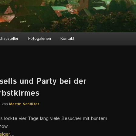
chausteller
Fotogalerien
Kontakt
sells und Party bei der
rbstkirmes
4
von
Martin Schlüter
s lockte vier Tage lang viele Besucher mit buntem
how.
eiger
…