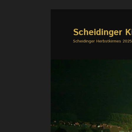
Zum
Zum
primären
sekundären
Inhalt
Inhalt
Scheidinger K
springen
springen
Scheidinger Herbstkirmes 2025 