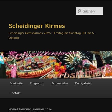
Zum
Zum
primären
sekundären
Such
Inhalt
Inhalt
springen
springen
Scheidinger Kirmes
Scheidinger Herbstkirmes 2025 – Freitag bis Sonntag, 03. bis 5.
Oktober
Hauptmenü
Startseite
Programm
Schausteller
Fotogalerien
Kontakt
MONATSARCHIV:
JANUAR 2024