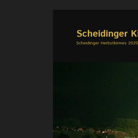
Zum
Zum
primären
sekundären
Inhalt
Inhalt
Scheidinger K
springen
springen
Scheidinger Herbstkirmes 2025 