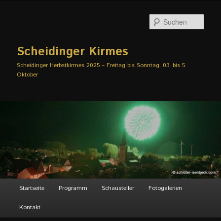
Zum
Zum
primären
sekundären
Such
Inhalt
Inhalt
springen
springen
Scheidinger Kirmes
Scheidinger Herbstkirmes 2025 – Freitag bis Sonntag, 03. bis 5.
Oktober
Hauptmenü
Startseite
Programm
Schausteller
Fotogalerien
Kontakt