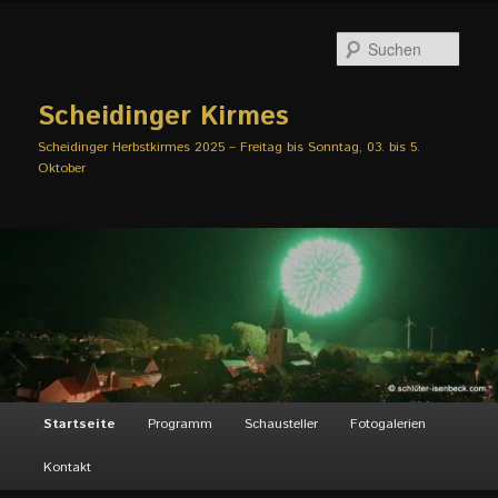
Zum
Zum
primären
sekundären
Such
Inhalt
Inhalt
springen
springen
Scheidinger Kirmes
Scheidinger Herbstkirmes 2025 – Freitag bis Sonntag, 03. bis 5.
Oktober
Hauptmenü
Startseite
Programm
Schausteller
Fotogalerien
Kontakt