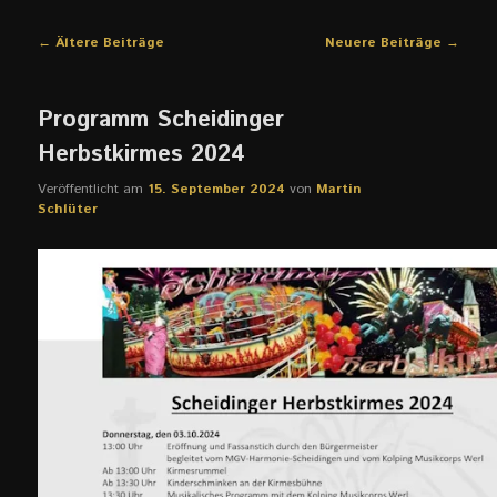
Beitragsnavigation
←
Ältere Beiträge
Neuere Beiträge
→
Programm Scheidinger
Herbstkirmes 2024
Veröffentlicht am
15. September 2024
von
Martin
Schlüter