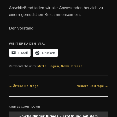
Anschließend laden wir alle Anwesenden herzlich zu
einem gemütlichen Beisammensein ein.
Der Vorstand
WEITERSAGEN VIA:
E-Mail
Drucken
Veröffentlicht unter
Mitteilungen
,
News
,
Presse
Beitragsnavigation
←
Ältere Beiträge
Neuere Beiträge
→
KIRMES COUNTDOWN
- Scheidinger Kirmes - Eröffnung mit dem