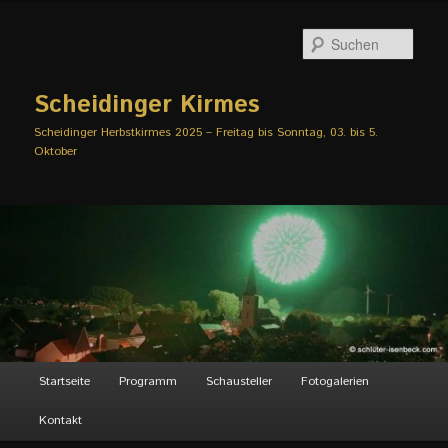
Zum
Zum
primären
sekundären
Such
Inhalt
Inhalt
springen
springen
Scheidinger Kirmes
Scheidinger Herbstkirmes 2025 – Freitag bis Sonntag, 03. bis 5.
Oktober
Hauptmenü
Startseite
Programm
Schausteller
Fotogalerien
Kontakt